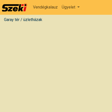
Vendégkalauz
Ügyelet
Garay tér
/
üzletházak