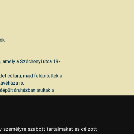
ék.
, amely a Széchenyi utca 19-
et céljára, majd felépítették a
kávéháza is.
áépült áruházban árultak a
s, 70-es években Otthon Áruház
 a Raiffeisen Bank szekszárdi
y személyre szabott tartalmakat és célzott