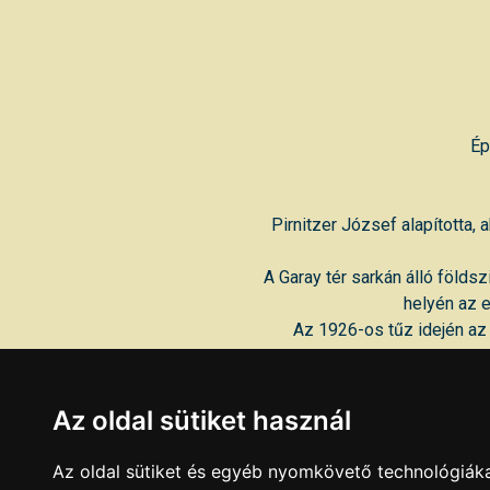
Ép
Pirnitzer József alapította,
A Garay tér sarkán álló földsz
helyén az e
Az 1926-os tűz idején az 
A 2. világháború után az épül
Az oldal sütiket használ
néven üzemelt. Később a nagy
Az oldal sütiket és egyéb nyomkövető technológiáka