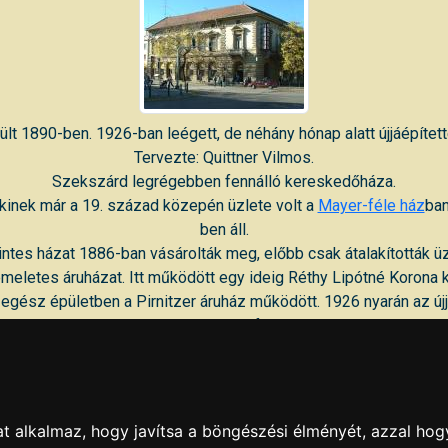
ült 1890-ben. 1926-ban leégett, de néhány hónap alatt újjáépített
Tervezte: Quittner Vilmos.
Szekszárd legrégebben fennálló kereskedőháza.
 akinek már a 19. század közepén üzlete volt a
Mayer-féle ház
ban
ben áll.
intes házat 1886-ban vásárolták meg, előbb csak átalakították üzl
meletes áruházat. Itt működött egy ideig Réthy Lipótné Korona 
egész épületben a Pirnitzer áruház működött. 1926 nyarán az újj
városban először női konfekció ruházatot.
et a Tolna megyei Népbolt Vállalat tulajdonába került. Az 1960-a
áruház megszűnt, jelenleg néhány kisebb üzlet és iroda mellett
fiókja működik az épületben.
t alkalmaz, hogy javítsa a böngészési élményét, azzal hog