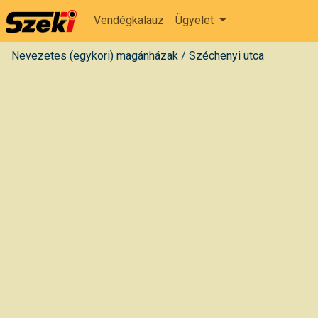
Vendégkalauz
Ügyelet
Nevezetes (egykori) magánházak
/
Széchenyi utca