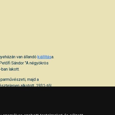
egyeházán van állandó
kiállítás
a.
Petőfi Sándor "A négyökrös
-ban lakott.
Iparművészeti, majd a
sztelepen alkotott, 1931-től
át, amely ettől kezdve egyre
állítás nyílott 1981-ben a