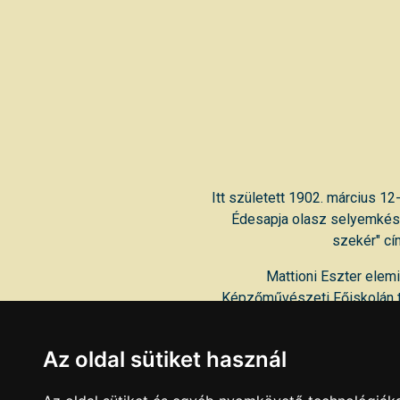
Itt született 1902. március 1
Édesapja olasz selyemkész
szekér" cí
Mattioni Eszter elem
Képzőművészeti Főiskolán ta
1942-ig a szolnoki művészte
Az oldal sütiket használ
A művésznő által szülővár