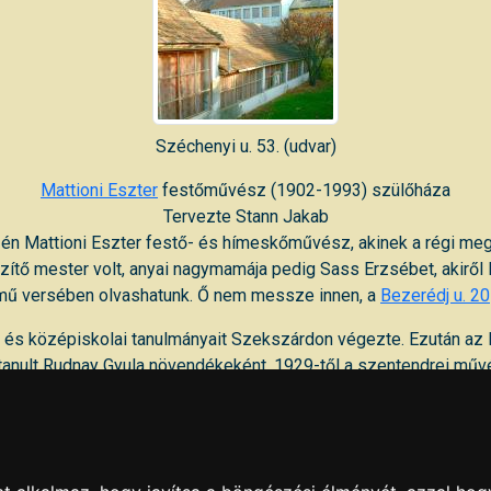
Széchenyi u. 53. (udvar)
Mattioni Eszter
festőművész (1902-1993) szülőháza
Tervezte Stann Jakab
2-én Mattioni Eszter festő- és hímeskőművész, akinek a régi m
ítő mester volt, anyai nagymamája pedig Sass Erzsébet, akiről 
mű versében olvashatunk. Ő nem messze innen, a
Bezerédj u. 20
i és középiskolai tanulmányait Szekszárdon végezte. Ezután az 
nult Rudnay Gyula növendékeként. 1929-től a szentendrei művé
lep törzstagja volt. 1936 körül teremtette meg a hímeskő műfaj
inkább művészetének lényegévé vált.
osának ajándékozott festményekből és hímeskövekből állandó ki
Kölcsey lakótelepen, később kötöztették át a Megyeházára.