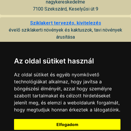
nagykereskedelme
7100 Szekszárd, Keselyűsi út 9
Sziklakert tervezés, kivitelezés
évelő sziklakerti növények és kaktuszok, tavi növények
árusítása
7100 Szekszárd, Csatári u. 75
TADIMA Direkt Marketing Bt.
Az oldal sütiket használ
mezőgazdasági nagykereskedelem
7100 Szekszárd, Tartsay Vilmos u. 16
Az oldal sütiket és egyéb nyomkövető
technológiákat alkalmaz, hogy javítsa a
Temesi György dísznövénytermesztő
böngészési élményét, azzal hogy személyre
fűnyírás, füvesítés, metszés, növényvédelem, parképítés
szabott tartalmakat és célzott hirdetéseket
7100 Szekszárd, Kőrösi Csoma Sándor u. 13
jelenít meg, és elemzi a weboldalunk forgalmát,
hogy megtudjuk honnan érkeztek a látogatóink.
Zöld Sziget - Kertészeti áruda
virág, facsemete, zöldségpalánta eladás, balkonláda beültetés
Elfogadom
7100 Szekszárd, Bátaszéki út 16