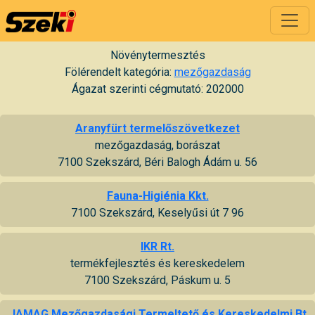
Növénytermesztés
Fölérendelt kategória:
mezőgazdaság
Ágazat szerinti cégmutató: 202000
Aranyfürt termelőszövetkezet
mezőgazdaság, borászat
7100 Szekszárd, Béri Balogh Ádám u. 56
Fauna-Higiénia Kkt.
7100 Szekszárd, Keselyűsi út 7 96
IKR Rt.
termékfejlesztés és kereskedelem
7100 Szekszárd, Páskum u. 5
JAMAG Mezőgazdasági Termeltető és Kereskedelmi Bt