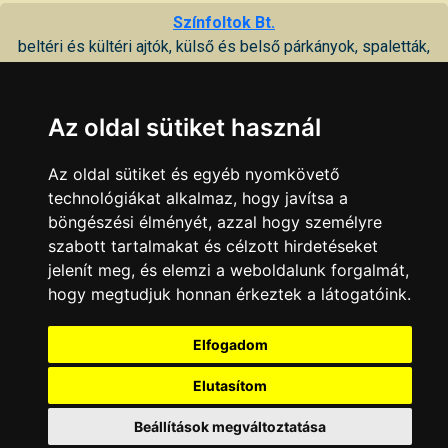
Színfoltok Bt.
beltéri és kültéri ajtók, külső és belső párkányok, spaletták,
zsalugáterek, műanyag lemezek gyártása, kereskedelme
7100 Szekszárd, Keselyűsi út 22 69
Az oldal sütiket használ
KAPCSOLAT
|
HIRDETÉS
Minden jog fenntartva © 2002 - 2026 Szeki.hu
Az oldal sütiket és egyéb nyomkövető
technológiákat alkalmaz, hogy javítsa a
böngészési élményét, azzal hogy személyre
szabott tartalmakat és célzott hirdetéseket
jelenít meg, és elemzi a weboldalunk forgalmát,
hogy megtudjuk honnan érkeztek a látogatóink.
Elfogadom
Elutasítom
Beállítások megváltoztatása