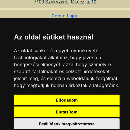
7100 Szekszárd, Rákóczi u. 10
Gecse Lajos
zárszerelés
7100 Szekszárd, Előhegy u. 5
Az oldal sütiket használ
Kulcs-Piac
Az oldal sütiket és egyéb nyomkövető
kulcsmásolás, zárak, lakatok, öngyújtó töltés, öngyújtó javítás
technológiákat alkalmaz, hogy javítsa a
7100 Szekszárd, Széchenyi u. 19
böngészési élményét, azzal hogy személyre
szabott tartalmakat és célzott hirdetéseket
SZÁSZ műszaki bolt (JA-VA Bt.)
jelenít meg, és elemzi a weboldalunk forgalmát,
csavarok, szegek, zárak, lakatok, épület- és bútorvasalás
hogy megtudjuk honnan érkeztek a látogatóink.
7100 Szekszárd, Béri Balogh Ádám u. 104
KAPCSOLAT
|
HIRDETÉS
Elfogadom
Minden jog fenntartva © 2002 - 2026 Szeki.hu
Elutasítom
Beállítások megváltoztatása