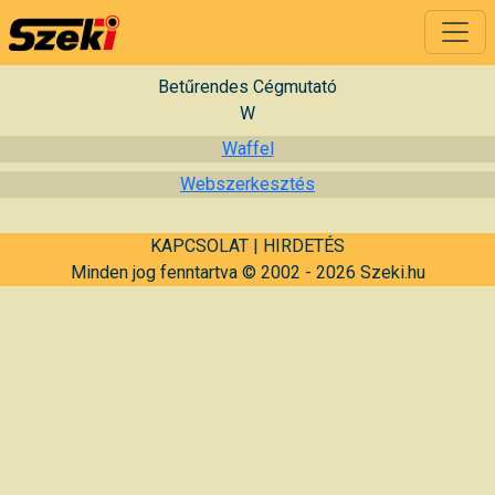
Betűrendes Cégmutató
W
Waffel
Webszerkesztés
KAPCSOLAT
|
HIRDETÉS
Minden jog fenntartva © 2002 - 2026 Szeki.hu