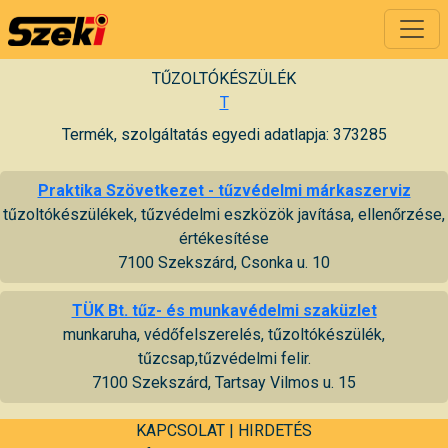
TŰZOLTÓKÉSZÜLÉK
T
Termék, szolgáltatás egyedi adatlapja: 373285
Praktika Szövetkezet - tűzvédelmi márkaszerviz
tűzoltókészülékek, tűzvédelmi eszközök javítása, ellenőrzése,
értékesítése
7100 Szekszárd, Csonka u. 10
TÜK Bt. tűz- és munkavédelmi szaküzlet
munkaruha, védőfelszerelés, tűzoltókészülék,
tűzcsap,tűzvédelmi felir.
7100 Szekszárd, Tartsay Vilmos u. 15
KAPCSOLAT
|
HIRDETÉS