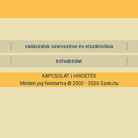
vadászatok szervezése és elszámolása
trófeabírálat
KAPCSOLAT
|
HIRDETÉS
Minden jog fenntartva © 2002 - 2026 Szeki.hu