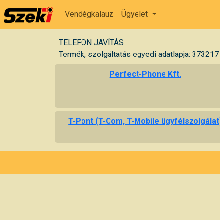
Vendégkalauz
Ügyelet
TELEFON JAVÍTÁS
Termék, szolgáltatás egyedi adatlapja: 373217
Perfect-Phone Kft.
T-Pont (T-Com, T-Mobile ügyfélszolgálat