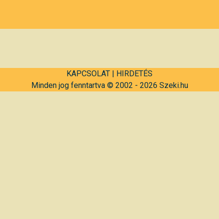
KAPCSOLAT
|
HIRDETÉS
Minden jog fenntartva © 2002 - 2026 Szeki.hu