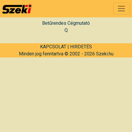
Betűrendes Cégmutató
Q
KAPCSOLAT
|
HIRDETÉS
Minden jog fenntartva © 2002 - 2026 Szeki.hu