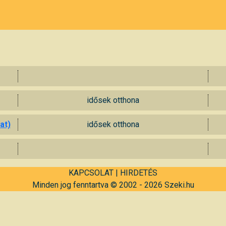
idősek otthona
at)
idősek otthona
KAPCSOLAT
|
HIRDETÉS
Minden jog fenntartva © 2002 - 2026 Szeki.hu