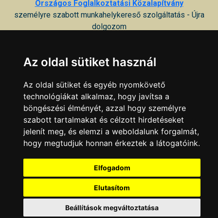
Országos Foglalkoztatási Közalapítvány
személyre szabott munkahelykereső szolgáltatás - Újra
dolgozom
7100 Szekszárd, Augusz Imre u. 1
Az oldal sütiket használ
Tolna Megyei Munkaügyi Központ
foglalkozási információs tanácsadás, foglalkozási rehabilitáció
Az oldal sütiket és egyéb nyomkövető
7100 Szekszárd, Szent István tér 11
technológiákat alkalmaz, hogy javítsa a
böngészési élményét, azzal hogy személyre
Tolna Megyei Munkaügyi Központ Kirendeltsége
szabott tartalmakat és célzott hirdetéseket
7100 Szekszárd, Találka tér 4
jelenít meg, és elemzi a weboldalunk forgalmát,
hogy megtudjuk honnan érkeztek a látogatóink.
KAPCSOLAT
|
HIRDETÉS
Minden jog fenntartva © 2002 - 2026 Szeki.hu
Elfogadom
Elutasítom
Beállítások megváltoztatása