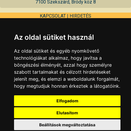
7100 Szekszárd, Bródy köz 8
KAPCSOLAT
|
HIRDETÉS
Minden jog fenntartva © 2002 - 2026 Szeki.hu
Az oldal sütiket használ
Az oldal sütiket és egyéb nyomkövető
technológiákat alkalmaz, hogy javítsa a
böngészési élményét, azzal hogy személyre
szabott tartalmakat és célzott hirdetéseket
jelenít meg, és elemzi a weboldalunk forgalmát,
hogy megtudjuk honnan érkeztek a látogatóink.
Elfogadom
Elutasítom
Beállítások megváltoztatása