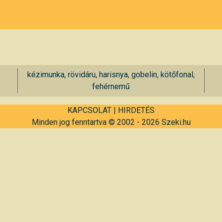
kézimunka, rövidáru, harisnya, gobelin, kötőfonal,
fehérnemű
KAPCSOLAT
|
HIRDETÉS
Minden jog fenntartva © 2002 - 2026 Szeki.hu