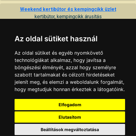
Weekend kertibútor és kempingcikk üzlet
kertibútor, kempingcikk árusítás
7100 Szekszárd, Kossuth Lajos u. 8
Az oldal sütiket használ
KAPCSOLAT
|
HIRDETÉS
Minden jog fenntartva © 2002 - 2026 Szeki.hu
Az oldal sütiket és egyéb nyomkövető
technológiákat alkalmaz, hogy javítsa a
böngészési élményét, azzal hogy személyre
szabott tartalmakat és célzott hirdetéseket
jelenít meg, és elemzi a weboldalunk forgalmát,
hogy megtudjuk honnan érkeztek a látogatóink.
Elfogadom
Elutasítom
Beállítások megváltoztatása