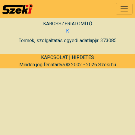
KAROSSZÉRIATÖMÍTŐ
K
Termék, szolgáltatás egyedi adatlapja: 373085
KAPCSOLAT
|
HIRDETÉS
Minden jog fenntartva © 2002 - 2026 Szeki.hu