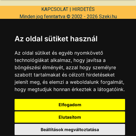
KAPCSOLAT
|
HIRDETÉS
Minden jog fenntartva © 2002 - 2026 Szeki.hu
Az oldal sütiket használ
Az oldal sütiket és egyéb nyomkövető
technológiákat alkalmaz, hogy javítsa a
böngészési élményét, azzal hogy személyre
szabott tartalmakat és célzott hirdetéseket
jelenít meg, és elemzi a weboldalunk forgalmát,
hogy megtudjuk honnan érkeztek a látogatóink.
Elfogadom
Elutasítom
Beállítások megváltoztatása