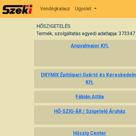
Vendégkalauz
Ügyelet
HŐSZIGETELÉS
Termék, szolgáltatás egyedi adatlapja: 373347
Angyalmajor Kft.
DRYMIX Építőipari Gyártó és Kereskedel
Kft.
Fábián Attila
HŐ-SZIG-ÁR / Szigetelő Áruház
Hőszig Center