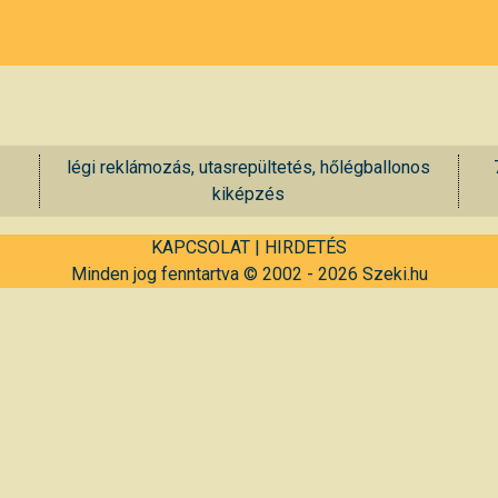
légi reklámozás, utasrepültetés, hőlégballonos
kiképzés
KAPCSOLAT
|
HIRDETÉS
Minden jog fenntartva © 2002 - 2026 Szeki.hu