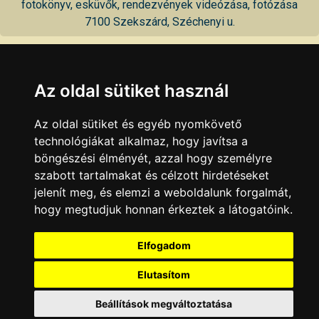
fotokönyv, esküvők, rendezvények videózása, fotózása
7100 Szekszárd, Széchenyi u.
KAPCSOLAT
|
HIRDETÉS
Minden jog fenntartva © 2002 - 2026 Szeki.hu
Az oldal sütiket használ
Az oldal sütiket és egyéb nyomkövető
technológiákat alkalmaz, hogy javítsa a
böngészési élményét, azzal hogy személyre
szabott tartalmakat és célzott hirdetéseket
jelenít meg, és elemzi a weboldalunk forgalmát,
hogy megtudjuk honnan érkeztek a látogatóink.
Elfogadom
Elutasítom
Beállítások megváltoztatása