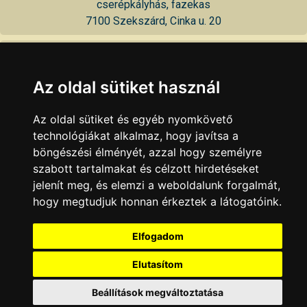
cserépkályhás, fazekas
7100 Szekszárd, Cinka u. 20
Sásdi Zoltánné - keramikus
keramikus
Az oldal sütiket használ
7100 Szekszárd, Ibolya u. 20
Az oldal sütiket és egyéb nyomkövető
Tóth Judit - keramikus
technológiákat alkalmaz, hogy javítsa a
keramikus
böngészési élményét, azzal hogy személyre
7100 Szekszárd, Cserhát u. 19
szabott tartalmakat és célzott hirdetéseket
jelenít meg, és elemzi a weboldalunk forgalmát,
KAPCSOLAT
|
HIRDETÉS
hogy megtudjuk honnan érkeztek a látogatóink.
Minden jog fenntartva © 2002 - 2026 Szeki.hu
Elfogadom
Elutasítom
Beállítások megváltoztatása