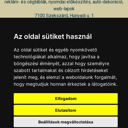
reklám- és cégtáblák, nyomdai előkészítés, autó-dekoráció,
web-lapok
7100 Szekszárd, Hunyadi u. 1
Reklám - Dekor
Az oldal sütiket használ
reklám, dekoráció
7100 Szekszárd, Wosinsky ltp. 20
Az oldal sütiket és egyéb nyomkövető
technológiákat alkalmaz, hogy javítsa a
KAPCSOLAT
|
HIRDETÉS
böngészési élményét, azzal hogy személyre
Minden jog fenntartva © 2002 - 2026 Szeki.hu
szabott tartalmakat és célzott hirdetéseket
jelenít meg, és elemzi a weboldalunk forgalmát,
hogy megtudjuk honnan érkeztek a látogatóink.
Elfogadom
Elutasítom
Beállítások megváltoztatása