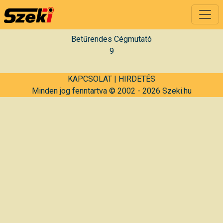
Betűrendes Cégmutató
9
KAPCSOLAT
|
HIRDETÉS
Minden jog fenntartva © 2002 - 2026 Szeki.hu