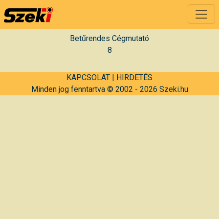
Betűrendes Cégmutató
8
KAPCSOLAT
|
HIRDETÉS
Minden jog fenntartva © 2002 - 2026 Szeki.hu